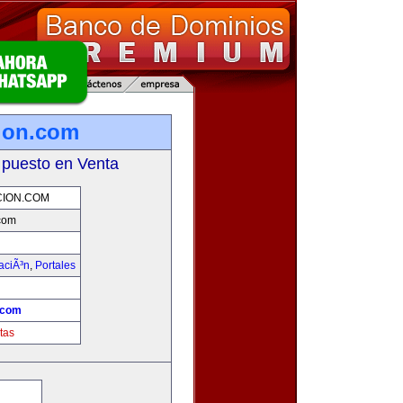
ion.com
 puesto en Venta
ION.COM
com
aciÃ³n
,
Portales
.com
tas