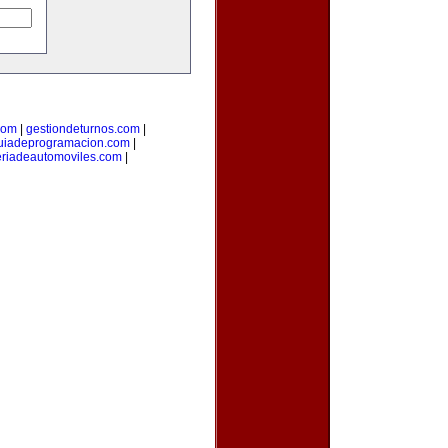
com
|
gestiondeturnos.com
|
uiadeprogramacion.com
|
eriadeautomoviles.com
|