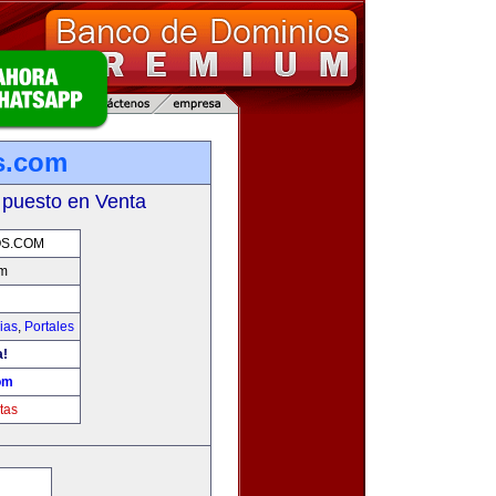
s.com
 puesto en Venta
S.COM
om
ias
,
Portales
a!
om
tas