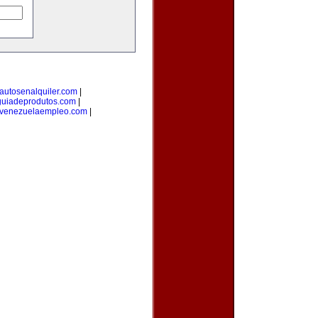
autosenalquiler.com
|
guiadeprodutos.com
|
venezuelaempleo.com
|