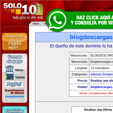
blogdescarga
El dueño de este dominio lo ha
Mayusculas:
BLOGDESCAR
Minusculas:
blogdescargas.
Longitud:
13 caracteres
Categorias:
Internet
,
Portale
Precio:
Realizar una of
Visitar!
blogdescargas
Serán consideradas ofer
Realizar una Oferta