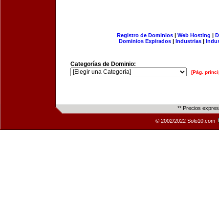
Registro de Dominios
|
Web Hosting
|
D
Dominios Expirados
|
Industrias
|
Indu
Categorías de Dominio:
[Pág. princi
** Precios expre
© 2002/2022 Solo10.com