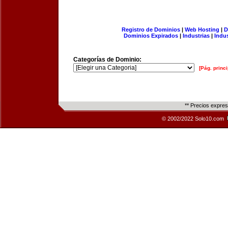
Registro de Dominios
|
Web Hosting
|
D
Dominios Expirados
|
Industrias
|
Indu
Categorías de Dominio:
[Pág. princi
** Precios expre
© 2002/2022 Solo10.com