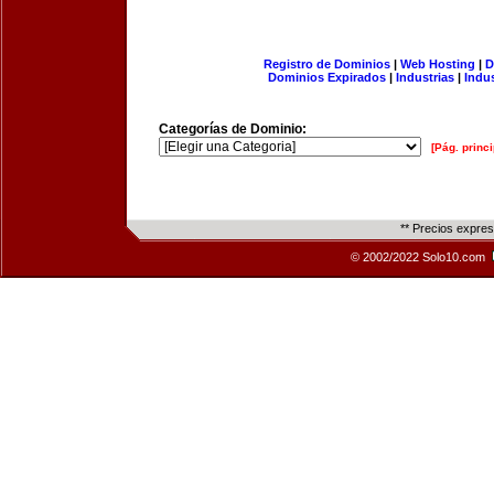
Registro de Dominios
|
Web Hosting
|
D
Dominios Expirados
|
Industrias
|
Indu
Categorías de Dominio:
[Pág. princi
** Precios expre
© 2002/2022 Solo10.com