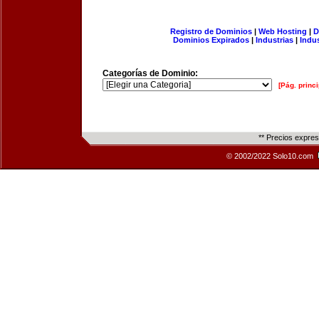
Registro de Dominios
|
Web Hosting
|
D
Dominios Expirados
|
Industrias
|
Indu
Categorías de Dominio:
[Pág. princi
** Precios expre
© 2002/2022 Solo10.com