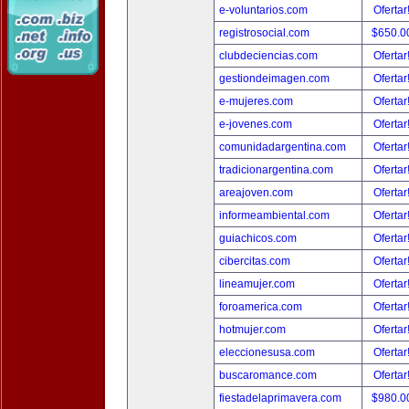
e-voluntarios.com
Ofertar
registrosocial.com
$650.0
clubdeciencias.com
Ofertar
gestiondeimagen.com
Ofertar
e-mujeres.com
Ofertar
e-jovenes.com
Ofertar
comunidadargentina.com
Ofertar
tradicionargentina.com
Ofertar
areajoven.com
Ofertar
informeambiental.com
Ofertar
guiachicos.com
Ofertar
cibercitas.com
Ofertar
lineamujer.com
Ofertar
foroamerica.com
Ofertar
hotmujer.com
Ofertar
eleccionesusa.com
Ofertar
buscaromance.com
Ofertar
fiestadelaprimavera.com
$980.0